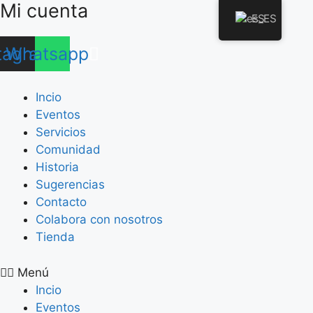
Mi cuenta
Saltar
ES
al
contenido
tagram
Whatsapp
Incio
Eventos
Servicios
Comunidad
Historia
Sugerencias
Contacto
Colabora con nosotros
Tienda
Menú
Incio
Eventos