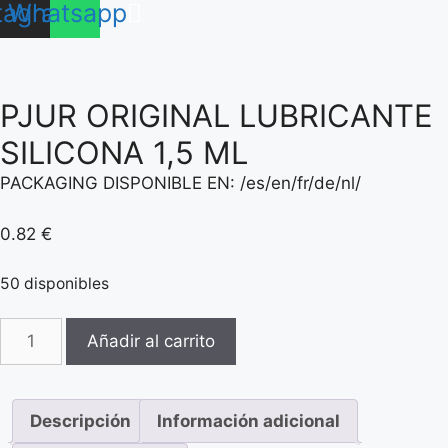
tagram
Whatsapp
PJUR ORIGINAL LUBRICANTE
SILICONA 1,5 ML
PACKAGING DISPONIBLE EN: /es/en/fr/de/nl/
0.82
€
50 disponibles
PJUR
Añadir al carrito
ORIGINAL
LUBRICANTE
SILICONA
Descripción
Información adicional
1,5