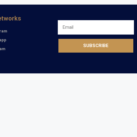
etworks
gram
app
SUBSCRIBE
ram