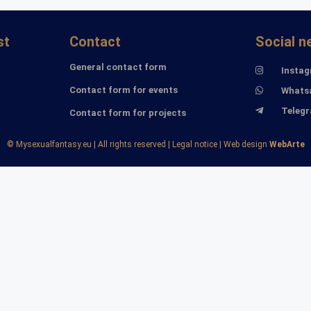
st
Contact
Social n
General contact form
Insta
Contact form for events
Whats
Teleg
Contact form for projects
©️ Mysexualfantasy.eu | All rights reserved | Legal notice | Web design
WebArte