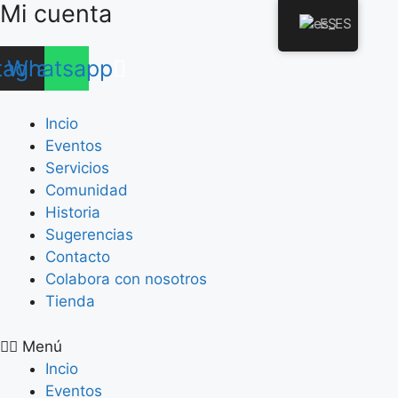
Mi cuenta
Saltar
ES
al
contenido
tagram
Whatsapp
Incio
Eventos
Servicios
Comunidad
Historia
Sugerencias
Contacto
Colabora con nosotros
Tienda
Menú
Incio
Eventos