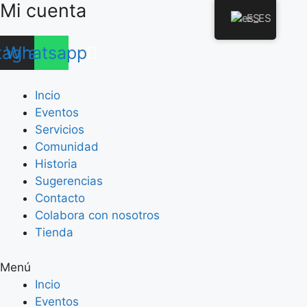
Mi cuenta
Saltar
ES
al
contenido
tagram
Whatsapp
Incio
Eventos
Servicios
Comunidad
Historia
Sugerencias
Contacto
Colabora con nosotros
Tienda
Menú
Incio
Eventos