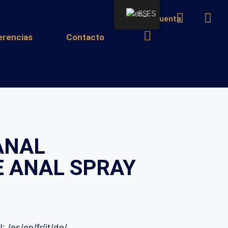
ES
Mi cuenta
erencias
Contacto
ANAL
 ANAL SPRAY
/es/en/fr/it/de/