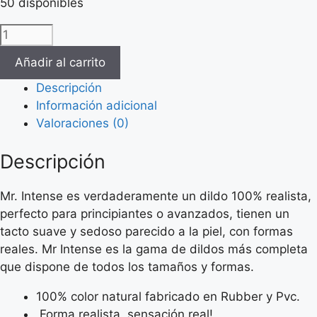
50 disponibles
MR
INTENSE
Añadir al carrito
-
11
Descripción
PENE
Información adicional
REALISTICO
Valoraciones (0)
18
-
Descripción
O-
3.8CM
Mr. Intense es verdaderamente un dildo 100% realista,
cantidad
perfecto para principiantes o avanzados, tienen un
tacto suave y sedoso parecido a la piel, con formas
reales. Mr Intense es la gama de dildos más completa
que dispone de todos los tamaños y formas.
100% color natural fabricado en Rubber y Pvc.
Forma realista, sensación real!