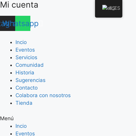
Mi cuenta
Saltar
ES
al
contenido
tagram
Whatsapp
Incio
Eventos
Servicios
Comunidad
Historia
Sugerencias
Contacto
Colabora con nosotros
Tienda
Menú
Incio
Eventos