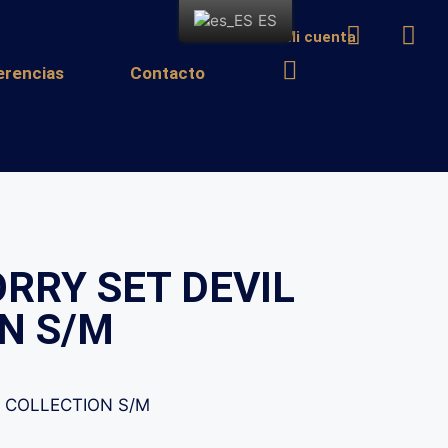
ES
Mi cuenta
erencias
Contacto
ORRY SET DEVIL
N S/M
L COLLECTION S/M