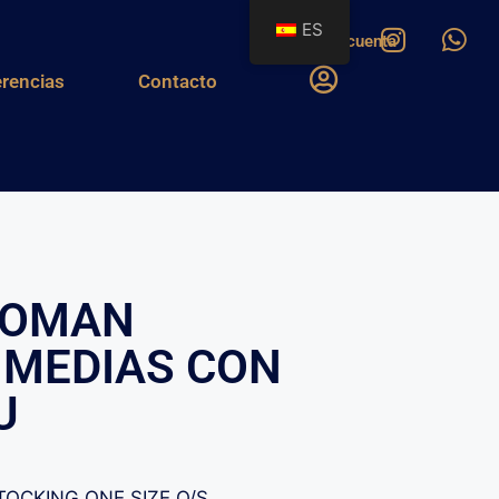
ES
Mi cuenta
rencias
Contacto
WOMAN
 MEDIAS CON
U
OCKING ONE SIZE O/S