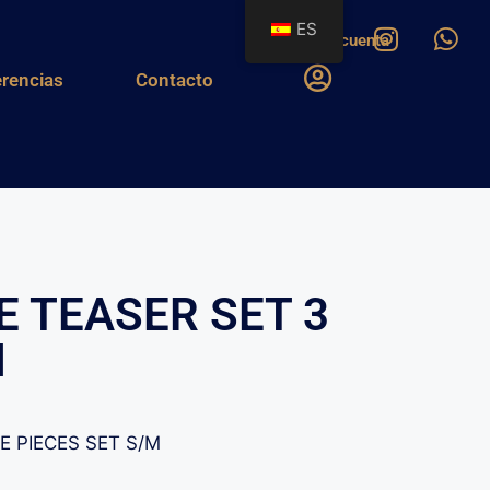
ES
Mi cuenta
rencias
Contacto
 TEASER SET 3
M
 PIECES SET S/M