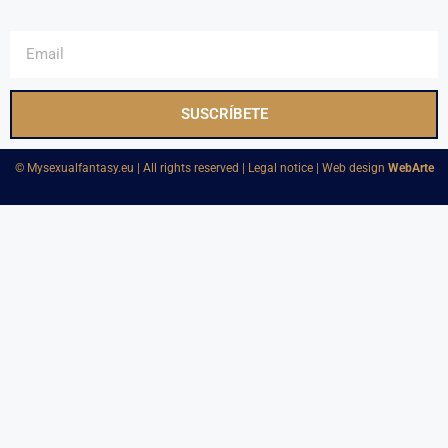
SUSCRÍBETE
©️ Mysexualfantasy.eu | All rights reserved | Legal notice | Web design
WebArte