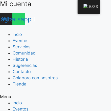
Mi cuenta
Saltar
ES
al
contenido
tagram
Whatsapp
Incio
Eventos
Servicios
Comunidad
Historia
Sugerencias
Contacto
Colabora con nosotros
Tienda
Menú
Incio
Eventos