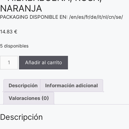
NARANJA
PACKAGING DISPONIBLE EN: /en/es/fr/de/it/nl/cn/se/
14.83
€
5 disponibles
SWEDE
Añadir al carrito
-
SENZE
TRANQUILITY
Descripción
Información adicional
VELA
MASAJE
Valoraciones (0)
-
HIERBABUENA,
Descripción
ROSA,
NARANJA