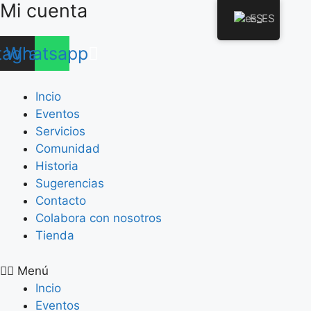
Mi cuenta
Saltar
ES
al
contenido
tagram
Whatsapp
Incio
Eventos
Servicios
Comunidad
Historia
Sugerencias
Contacto
Colabora con nosotros
Tienda
Menú
Incio
Eventos