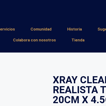
ervicios
Comunidad
Historia
Sug
Colabora con nosotros
Tienda
XRAY CLEA
REALISTA 
20CM X 4.