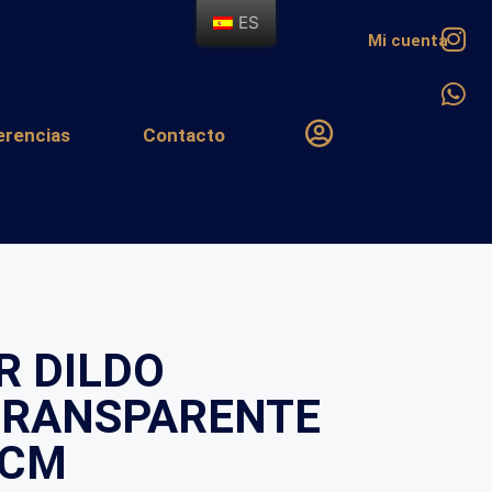
ES
Mi cuenta
erencias
Contacto
R DILDO
TRANSPARENTE
5CM