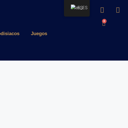
ES
0
odisiacos
Juegos